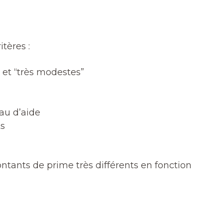
tères :
 et “très modestes”
eau d’aide
ts
ants de prime très différents en fonction