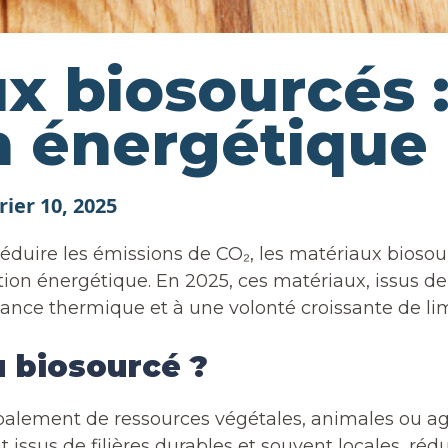
x biosourcés :
n énergétique
rier 10, 2025
 réduire les émissions de CO₂, les matériaux bios
ion énergétique. En 2025, ces matériaux, issus de
ance thermique et à une volonté croissante de li
u biosourcé ?
alement de ressources végétales, animales ou agr
issus de filières durables et souvent locales, réd