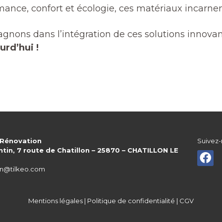
ance, confort et écologie, ces matériaux incarnent
gnons dans l’intégration de ces solutions innovan
urd’hui !
 Rénovation
Suivez-
ntin, 7 route de Chatillon – 25870 – CHATILLON LE
n@tilkeo.com
Mentions légales
|
Politique de confidentialité
|
CGV