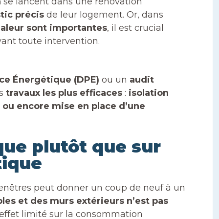
n
se lancent dans une rénovation
tic précis
de leur logement. Or, dans
aleur sont importantes
, il est crucial
vant toute intervention.
ce Énergétique (DPE)
ou un
audit
es
travaux les plus efficaces
:
isolation
 ou encore mise en place d’une
que plutôt que sur
tique
enêtres peut donner un coup de neuf à un
bles et des murs extérieurs n’est pas
 effet limité sur la consommation